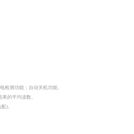
屏
低电检测功能；自动关机功能。
量结果的平均读数。
配)。