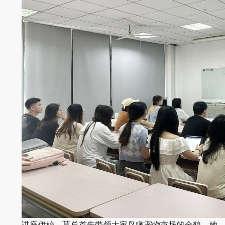
讲座伊始，莫总首先带领大家鸟瞰宠物市场的全貌。她