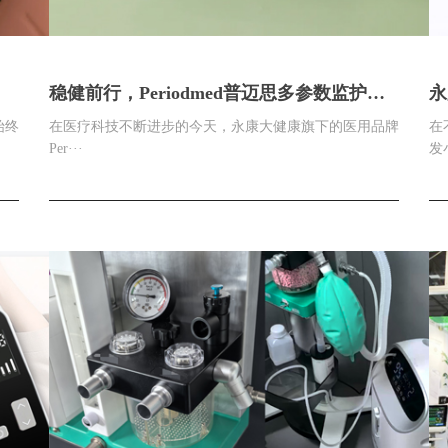
稳健前行，Periodmed普迈思多参数监护仪
永
M7是您贴心的选择
彩
始终
在医疗科技不断进步的今天，永康大健康旗下的医用品牌
在
Per···
发小