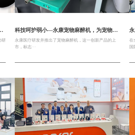
睡
科技呵护弱小—永康宠物麻醉机，为宠物健
永
康护航
功研
永康医疗研发并推出了宠物麻醉机，这一创新产品的上
在
市，标志···
国际