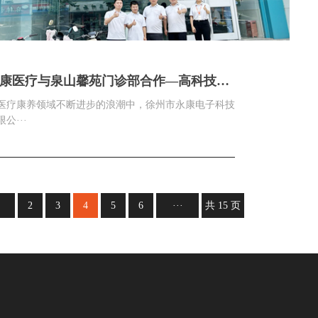
康医疗与泉山馨苑门诊部合作—高科技康
理疗仪器入驻社区医疗，提升康复服务新
医疗康养领域不断进步的浪潮中，徐州市永康电子科技
度
公···
2
3
4
5
6
···
共 15 页