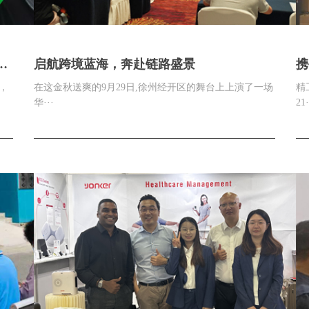
乌
启航跨境蓝海，奔赴链路盛景
携
，
在这金秋送爽的9月29日,徐州经开区的舞台上上演了一场
精
华···
21·