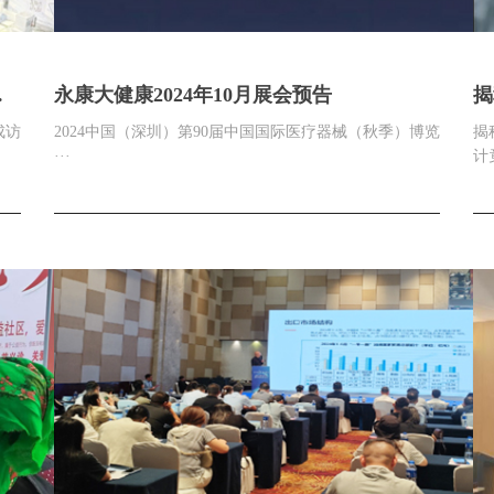
徐
永康大健康2024年10月展会预告
揭
用
成访
2024中国（深圳）第90届中国国际医疗器械（秋季）博览
揭
···
计竟