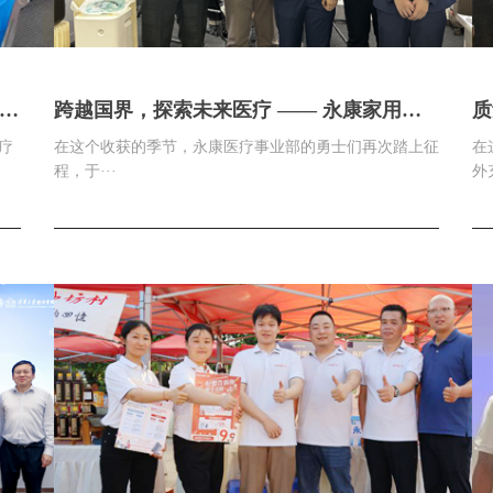
动
跨越国界，探索未来医疗 —— 永康家用国
质
际贸易部新加坡展会纪实金秋启航，创新引
疗
在这个收获的季节，永康医疗事业部的勇士们再次踏上征
在
领国际市场
程，于···
外充