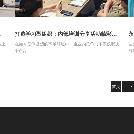
团
打造学习型组织：内部培训分享活动精彩不
永
停！
养
踏上
在如今竞争激烈的市场环境中，企业的竞争力不仅仅取决
在
高
于产品···
有限
首页
···